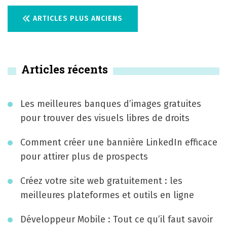
N
ARTICLES PLUS ANCIENS
a
v
Articles récents
i
g
Les meilleures banques d’images gratuites
a
pour trouver des visuels libres de droits
t
Comment créer une bannière LinkedIn efficace
i
pour attirer plus de prospects
o
Créez votre site web gratuitement : les
n
meilleures plateformes et outils en ligne
d
Développeur Mobile : Tout ce qu’il faut savoir