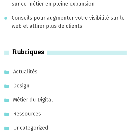
e
sur ce métier en pleine expansion
s
Conseils pour augmenter votre visibilité sur le
a
web et attirer plus de clients
r
t
Rubriques
i
c
Actualités
l
Design
e
Métier du Digital
s
Ressources
Uncategorized