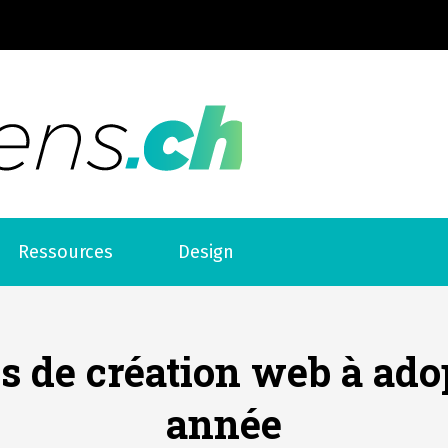
Web liens
Ressources
Design
ls de création web à ado
année