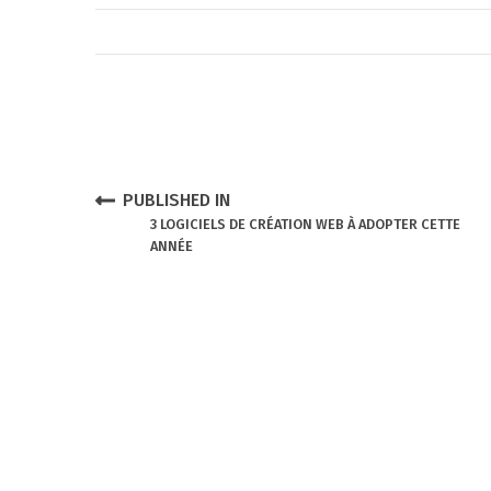
P
o
N
PUBLISHED IN
3 LOGICIELS DE CRÉATION WEB À ADOPTER CETTE
s
ANNÉE
a
t
v
n
i
a
g
v