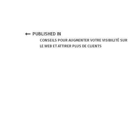
P
o
N
PUBLISHED IN
CONSEILS POUR AUGMENTER VOTRE VISIBILITÉ SUR
s
LE WEB ET ATTIRER PLUS DE CLIENTS
a
t
v
n
i
a
g
v
a
i
t