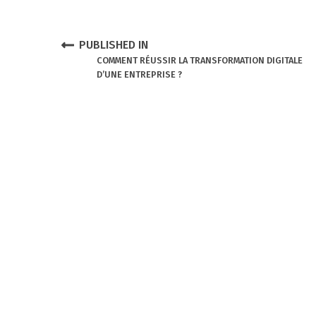
P
o
N
PUBLISHED IN
COMMENT RÉUSSIR LA TRANSFORMATION DIGITALE
s
D’UNE ENTREPRISE ?
a
t
v
n
i
a
g
v
a
i
t
g
i