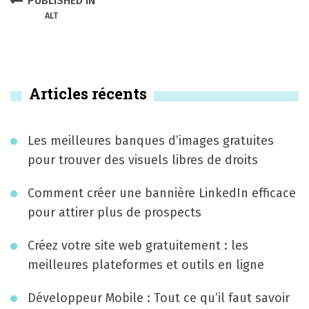
N
PUBLISHED IN
s
ALT
a
t
v
n
i
Articles récents
a
g
v
a
Les meilleures banques d’images gratuites
i
t
pour trouver des visuels libres de droits
g
i
Comment créer une bannière LinkedIn efficace
a
pour attirer plus de prospects
o
t
n
Créez votre site web gratuitement : les
i
meilleures plateformes et outils en ligne
d
o
e
Développeur Mobile : Tout ce qu’il faut savoir