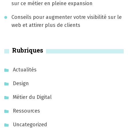
n
sur ce métier en pleine expansion
l
’
Conseils pour augmenter votre visibilité sur le
web et attirer plus de clients
a
r
Rubriques
t
i
Actualités
c
l
Design
e
Métier du Digital
Ressources
Uncategorized